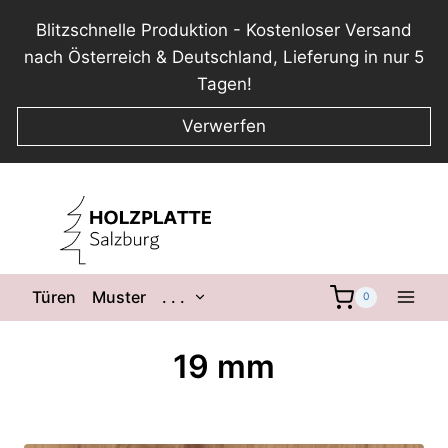
Blitzschnelle Produktion - Kostenloser Versand
nach Österreich & Deutschland, Lieferung in nur 5
Tagen!
Verwerfen
Zum
Inhalt
springen
Untermenü
Türen
Muster
. . .
0
umschalten
19 mm