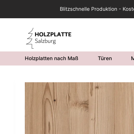
Blitzschnelle Produktion - Kos
Zum
Inhalt
springen
Holzplatten nach Maß
Türen
M