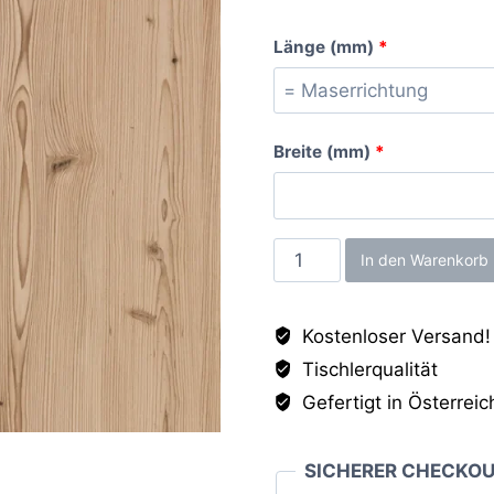
Länge (mm)
*
Breite (mm)
*
Cottage
In den Warenkorb
Pine
Antique
Kostenloser Versand!
AT,
Tischlerqualität
19mm
Menge
Gefertigt in Österreic
SICHERER CHECKO