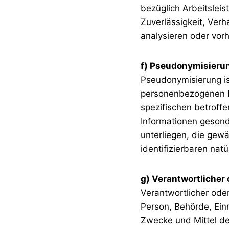
bezüglich Arbeitsleis
Zuverlässigkeit, Verh
analysieren oder vor
f) Pseudonymisieru
Pseudonymisierung is
personenbezogenen Da
spezifischen betroff
Informationen geson
unterliegen, die gewä
identifizierbaren na
g) Verantwortlicher 
Verantwortlicher oder 
Person, Behörde, Ein
Zwecke und Mittel d