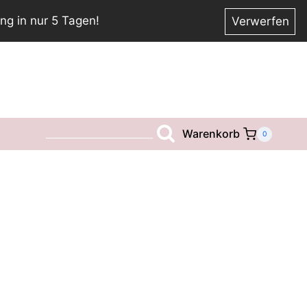
ng in nur 5 Tagen!
Verwerfen
Warenkorb
__________________________
0