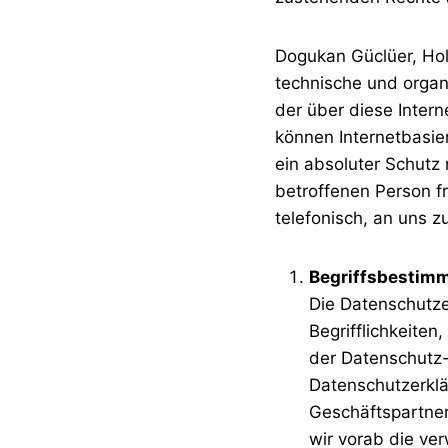
Dogukan Güclüer, Holz
technische und orga
der über diese Inter
können Internetbasie
ein absoluter Schutz
betroffenen Person f
telefonisch, an uns z
Begriffsbestim
Die Datenschutze
Begrifflichkeite
der Datenschutz
Datenschutzerklär
Geschäftspartner
wir vorab die ver