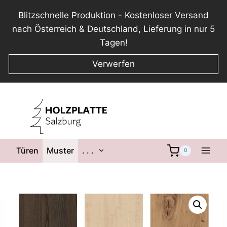
Blitzschnelle Produktion - Kostenloser Versand
nach Österreich & Deutschland, Lieferung in nur 5
Tagen!
Verwerfen
Zum
Inhalt
springen
Untermenü
Türen
Muster
. . .
0
umschalten