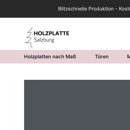
Blitzschnelle Produktion - Kos
Zum
Inhalt
springen
Holzplatten nach Maß
Türen
M