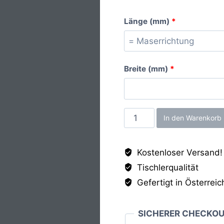
Länge (mm)
*
Breite (mm)
*
Graphitgrau
In den Warenkorb
PE,
19mm
Kostenloser Versand!
Menge
Tischlerqualität
Gefertigt in Österreic
SICHERER CHECKO