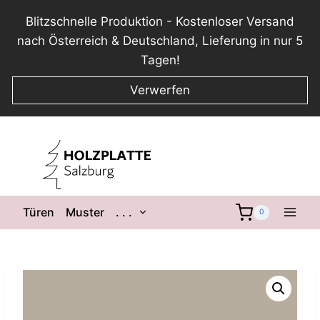
Blitzschnelle Produktion - Kostenloser Versand
nach Österreich & Deutschland, Lieferung in nur 5
Tagen!
Verwerfen
Zum
Inhalt
springen
Untermenü
Türen
Muster
. . .
0
umschalten