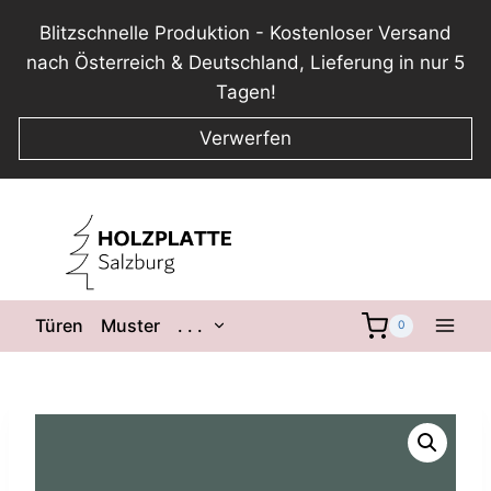
Blitzschnelle Produktion - Kostenloser Versand
nach Österreich & Deutschland, Lieferung in nur 5
Tagen!
Verwerfen
Zum
Inhalt
springen
Untermenü
Türen
Muster
. . .
0
umschalten