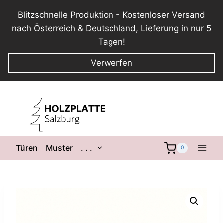
Blitzschnelle Produktion - Kostenloser Versand
nach Österreich & Deutschland, Lieferung in nur 5
Tagen!
Verwerfen
Zum
Inhalt
springen
Untermenü
Türen
Muster
. . .
0
umschalten