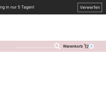
ng in nur 5 Tagen!
Verwerfen
Warenkorb
__________________________
0