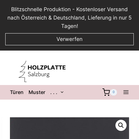
Blitzschnelle Produktion - Kostenloser Versand
nach Österreich & Deutschland, Lieferung in nur 5
Tagen!
Verwerfen
Zum
Inhalt
springen
Untermenü
Türen
Muster
. . .
0
umschalten