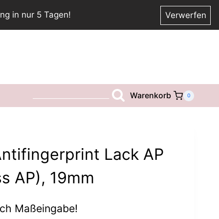
ng in nur 5 Tagen!
Verwerfen
Warenkorb
__________________________
0
ntifingerprint Lack AP
ss AP), 19mm
ach Maßeingabe!