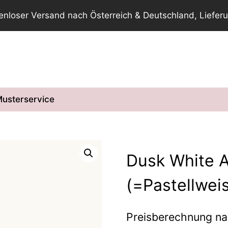
tenloser Versand nach Österreich & Deutschland, Lieferu
usterservice
Dusk White A
(=Pastellwei
Preisberechnung n