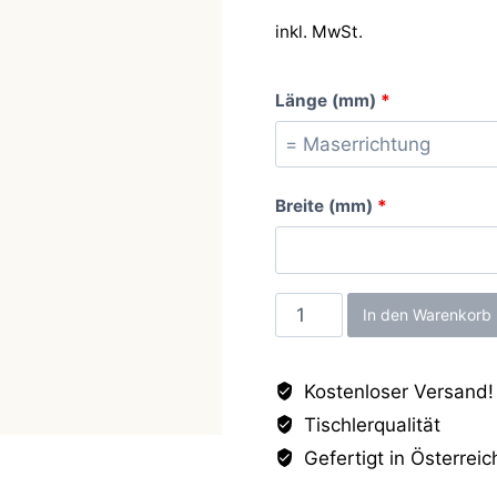
inkl. MwSt.
Länge (mm)
*
Breite (mm)
*
Dusk
In den Warenkorb
White
Antifingerprint
Kostenloser Versand!
Lack
Tischlerqualität
AP
(=Pastellweiss
Gefertigt in Österreic
AP),