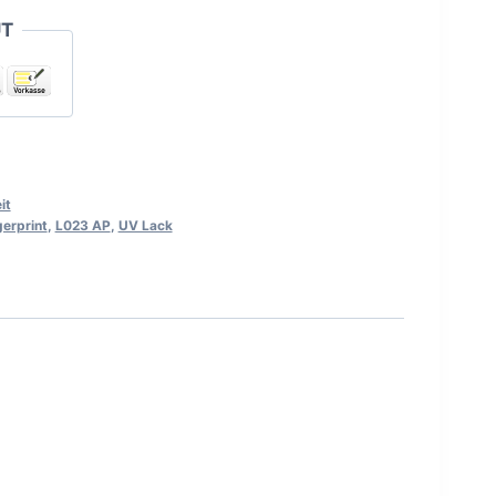
UT
it
gerprint
,
L023 AP
,
UV Lack