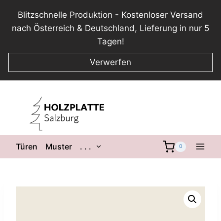
Blitzschnelle Produktion - Kostenloser Versand
nach Österreich & Deutschland, Lieferung in nur 5
Tagen!
Verwerfen
Zum
Inhalt
springen
Untermenü
Türen
Muster
. . .
0
umschalten