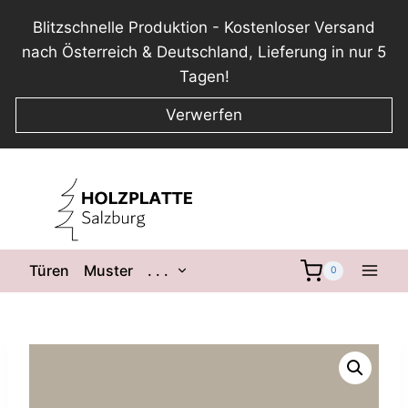
Blitzschnelle Produktion - Kostenloser Versand
nach Österreich & Deutschland, Lieferung in nur 5
Tagen!
Verwerfen
Zum
Inhalt
springen
Untermenü
Türen
Muster
. . .
0
umschalten