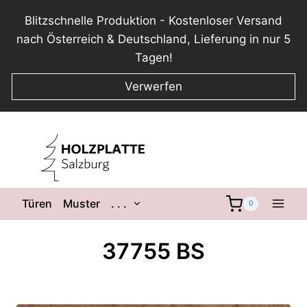
Blitzschnelle Produktion - Kostenloser Versand
nach Österreich & Deutschland, Lieferung in nur 5
Tagen!
Verwerfen
Zum
Inhalt
springen
Untermenü
Türen
Muster
. . .
0
umschalten
37755 BS