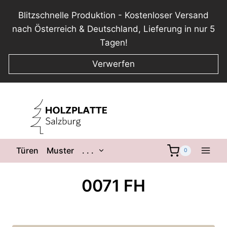
Blitzschnelle Produktion - Kostenloser Versand
nach Österreich & Deutschland, Lieferung in nur 5
Tagen!
Verwerfen
Zum
Inhalt
springen
Untermenü
Türen
Muster
. . .
0
umschalten
0071 FH