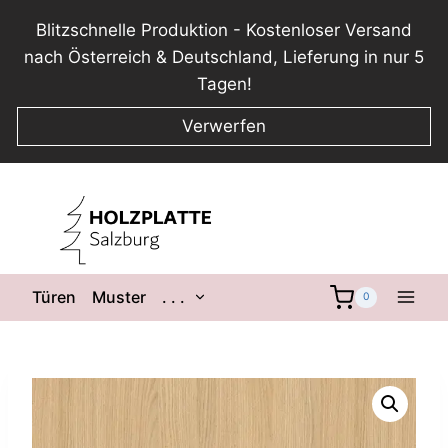
Blitzschnelle Produktion - Kostenloser Versand
nach Österreich & Deutschland, Lieferung in nur 5
Tagen!
Verwerfen
Zum
Inhalt
springen
Untermenü
Türen
Muster
. . .
0
umschalten