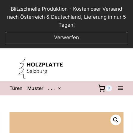
Blitzschnelle Produktion - Kostenloser Versand
nach Österreich & Deutschland, Lieferung in nur 5
Tagen!
Verwerfen
Zum
Inhalt
springen
Untermenü
Türen
Muster
. . .
0
umschalten