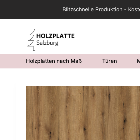
Blitzschnelle Produktion - Kos
Zum
Inhalt
springen
Holzplatten nach Maß
Türen
M