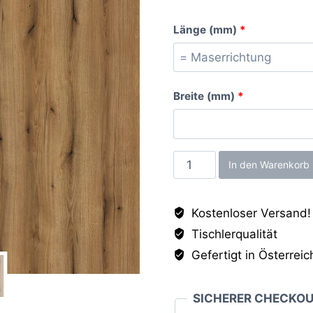
Länge (mm)
*
Breite (mm)
*
Eiche
In den Warenkorb
Evoke
Sunset
Kostenloser Versand!
IR,
Tischlerqualität
25mm
Menge
Gefertigt in Österreic
SICHERER CHECKO